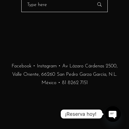
Search
for:
Facebook
•
Instagram
• Av Lázaro Cárdenas 2500,
Valle Oriente, 66260 San Pedro Garza García, N.L.
México •
81 8262 7151
¡Reserva hoy!
Open
chaty